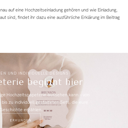
enau auf eine Hochzeitseinladung gehören und wie Einladung,
ut sind, findet ihr dazu eine ausführliche Erklärung im Beitrag
EN UND INDIVIDUELLE DESIGNS
eterie beginnt hier
ige Hochzeitspapeterie aussehen kann – von
is zu individuell gestalteten Sets, die eure
Geschichte erzählen.
ERKUNDEN