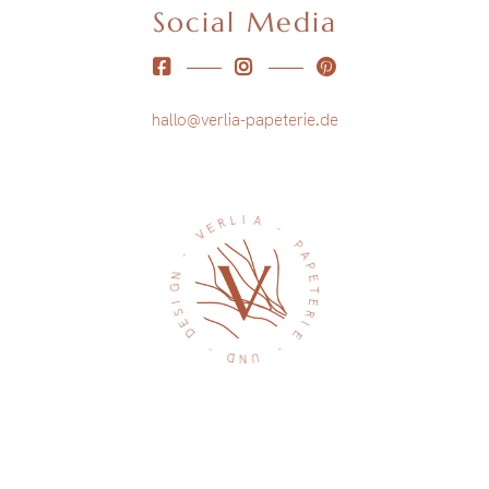
Social Media
hallo@verlia-papeterie.de
L
I
A
R
E
-
V
P
-
A
P
N
E
G
T
I
E
S
R
E
I
D
E
-
-
D
U
N